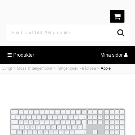
Produkter
Mina sidor
Övrigt
Möss & tangentbord
Tangentbord - trådlösa
Apple